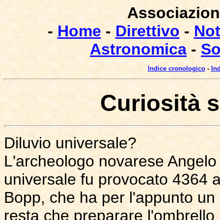
Associazione
-
Home
-
Direttivo
-
Not
Astronomica
-
So
Indice cronologico
-
In
Curiosità 
Diluvio universale?
L'archeologo novarese Angelo P
universale fu provocato 4364 a
Bopp, che ha per l'appunto un 
resta che preparare l'ombrello 