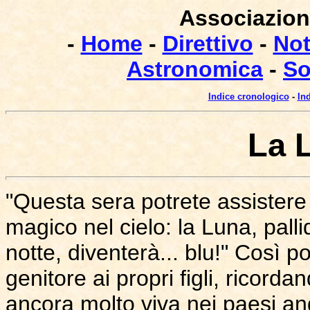
Associazione
-
Home
-
Direttivo
-
Not
Astronomica
-
So
Indice cronologico
-
In
La 
"Questa sera potrete assistere
magico nel cielo: la Luna, pall
notte, diventerà... blu!" Così 
genitore ai propri figli, ricord
ancora molto viva nei paesi an