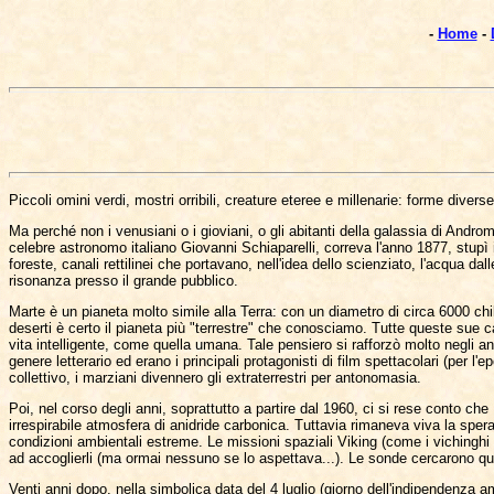
-
Home
-
Piccoli omini verdi, mostri orribili, creature eteree e millenarie: forme divers
Ma perché non i venusiani o i gioviani, o gli abitanti della galassia di Andr
celebre astronomo italiano Giovanni Schiaparelli, correva l'anno 1877, stupì
foreste, canali rettilinei che portavano, nell'idea dello scienziato, l'acqua da
risonanza presso il grande pubblico.
Marte è un pianeta molto simile alla Terra: con un diametro di circa 6000 chi
deserti è certo il pianeta più "terrestre" che conosciamo. Tutte queste sue c
vita intelligente, come quella umana. Tale pensiero si rafforzò molto negli a
genere letterario ed erano i principali protagonisti di film spettacolari (per 
collettivo, i marziani divennero gli extraterrestri per antonomasia.
Poi, nel corso degli anni, soprattutto a partire dal 1960, ci si rese conto che
irrespirabile atmosfera di anidride carbonica. Tuttavia rimaneva viva la sper
condizioni ambientali estreme. Le missioni spaziali Viking (come i viching
ad accoglierli (ma ormai nessuno se lo aspettava...). Le sonde cercarono qua
Venti anni dopo, nella simbolica data del 4 luglio (giorno dell'indipendenza a