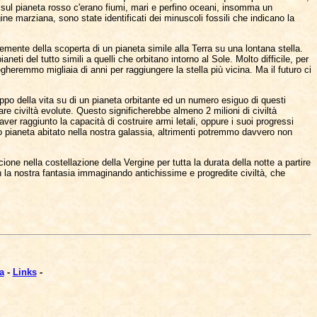
: sul pianeta rosso c'erano fiumi, mari e perfino oceani, insomma un
ne marziana, sono state identificati dei minuscoli fossili che indicano la
emente della scoperta di un pianeta simile alla Terra su una lontana stella.
i del tutto simili a quelli che orbitano intorno al Sole. Molto difficile, per
egheremmo migliaia di anni per raggiungere la stella più vicina. Ma il futuro ci
uppo della vita su di un pianeta orbitante ed un numero esiguo di questi
e civiltà evolute. Questo significherebbe almeno 2 milioni di civiltà
ver raggiunto la capacità di costruire armi letali, oppure i suoi progressi
co pianeta abitato nella nostra galassia, altrimenti potremmo davvero non
ione nella costellazione della Vergine per tutta la durata della notte a partire
la nostra fantasia immaginando antichissime e progredite civiltà, che
a
-
Links
-