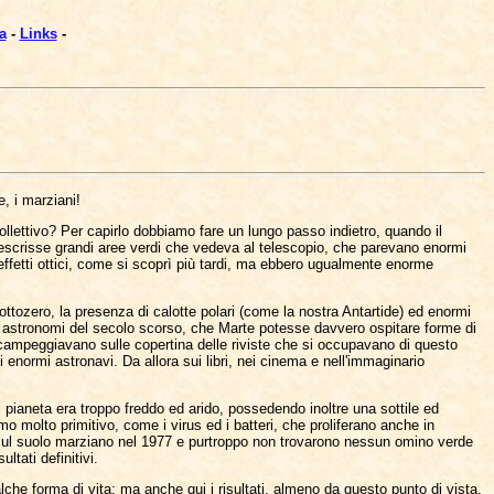
a
-
Links
-
e, i marziani!
ollettivo? Per capirlo dobbiamo fare un lungo passo indietro, quando il
 descrisse grandi aree verdi che vedeva al telescopio, che parevano enormi
he effetti ottici, come si scoprì più tardi, ma ebbero ugualmente enorme
ottozero, la presenza di calotte polari (come la nostra Antartide) ed enormi
gli astronomi del secolo scorso, che Marte potesse davvero ospitare forme di
i campeggiavano sulle copertina delle riviste che si occupavano di questo
i enormi astronavi. Da allora sui libri, nei cinema e nell'immaginario
il pianeta era troppo freddo ed arido, possedendo inoltre una sottile ed
o molto primitivo, come i virus ed i batteri, che proliferano anche in
 sul suolo marziano nel 1977 e purtroppo non trovarono nessun omino verde
tati definitivi.
alche forma di vita: ma anche qui i risultati, almeno da questo punto di vista,