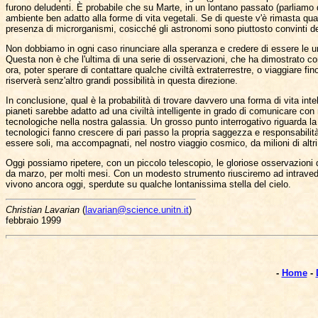
furono deludenti. È probabile che su Marte, in un lontano passato (parliamo d
ambiente ben adatto alla forme di vita vegetali. Se di queste v'è rimasta qua
presenza di microrganismi, cosicché gli astronomi sono piuttosto convinti del
Non dobbiamo in ogni caso rinunciare alla speranza e credere di essere le uni
Questa non è che l'ultima di una serie di osservazioni, che ha dimostrato come
ora, poter sperare di contattare qualche civiltà extraterrestre, o viaggiare fi
riserverà senz'altro grandi possibilità in questa direzione.
In conclusione, qual è la probabilità di trovare davvero una forma di vita int
pianeti sarebbe adatto ad una civiltà intelligente in grado di comunicare con
tecnologiche nella nostra galassia. Un grosso punto interrogativo riguarda la 
tecnologici fanno crescere di pari passo la propria saggezza e responsabilità
essere soli, ma accompagnati, nel nostro viaggio cosmico, da milioni di altri
Oggi possiamo ripetere, con un piccolo telescopio, le gloriose osservazioni di 
da marzo, per molti mesi. Con un modesto strumento riusciremo ad intraveder
vivono ancora oggi, sperdute su qualche lontanissima stella del cielo.
Christian Lavarian
(
lavarian@science.unitn.it
)
febbraio 1999
-
Home
-