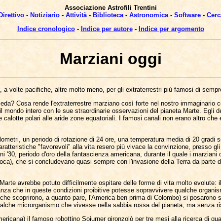
Associazione Astrofili Trentini
Direttivo
-
Notiziario
-
Attività
-
Biblioteca
-
Astronomica
-
Software
-
Cerc
Indice cronologico
-
Indice per autore
-
Indice per argomento
Marziani oggi
e, a volte pacifiche, altre molto meno, per gli extraterrestri più famosi di sempr
omeda? Cosa rende l'extraterrestre marziano così forte nel nostro immaginario c
 il mondo intero con le sue straordinarie osservazioni del pianeta Marte. Egli
lle calotte polari alle aride zone equatoriali. I famosi canali non erano altro c
lometri, un periodo di rotazione di 24 ore, una temperatura media di 20 gradi s
aratteristiche "favorevoli" alla vita resero più vivace la convinzione, presso 
nni '30, periodo d'oro della fantascienza americana, durante il quale i marzian
l'epoca), che si concludevano quasi sempre con l'invasione della Terra da parte d
 Marte avrebbe potuto difficilmente ospitare delle forme di vita molto evolute: 
anza che in queste condizioni proibitive potesse sopravvivere qualche organism
hi che scoprirono, a quanto pare, l'America ben prima di Colombo) si posarono
lche microrganismo che vivesse nella sabbia rossa del pianeta, ma senza risul
mericana) il famoso robottino Sojurner gironzolò per tre mesi alla ricerca di qu