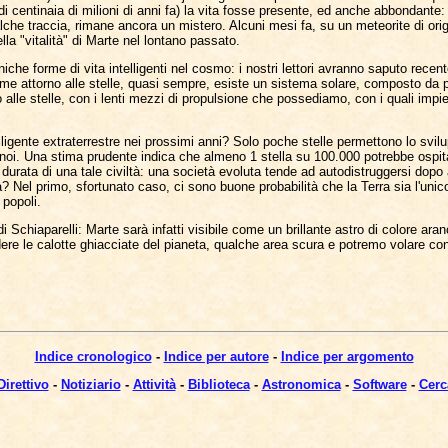
i centinaia di milioni di anni fa) la vita fosse presente, ed anche abbondante
lche traccia, rimane ancora un mistero. Alcuni mesi fa, su un meteorite di origi
la "vitalità" di Marte nel lontano passato.
che forme di vita intelligenti nel cosmo: i nostri lettori avranno saputo recent
 attorno alle stelle, quasi sempre, esiste un sistema solare, composto da pianet
no alle stelle, con i lenti mezzi di propulsione che possediamo, con i quali impi
elligente extraterrestre nei prossimi anni? Solo poche stelle permettono lo svil
 noi. Una stima prudente indica che almeno 1 stella su 100.000 potrebbe ospitar
durata di una tale civiltà: una società evoluta tende ad autodistruggersi dopo a
? Nel primo, sfortunato caso, ci sono buone probabilità che la Terra sia l'uni
 popoli.
Schiaparelli: Marte sarà infatti visibile come un brillante astro di colore aranc
e le calotte ghiacciate del pianeta, qualche area scura e potremo volare con 
Indice cronologico
-
Indice per autore
-
Indice per argomento
Direttivo
-
Notiziario
-
Attività
-
Biblioteca
-
Astronomica
-
Software
-
Cerc