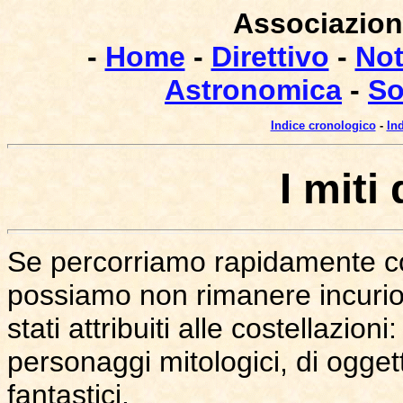
Associazione
-
Home
-
Direttivo
-
Not
Astronomica
-
So
Indice cronologico
-
In
I miti
Se percorriamo rapidamente co
possiamo non rimanere incurios
stati attribuiti alle costellazioni
personaggi mitologici, di ogget
fantastici.