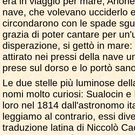
era in viaggio per mare, Arion
nave, che volevano ucciderlo e 
circondarono con le spade sgua
grazia di poter cantare per un'u
disperazione, si gettò in mare
attirato nei pressi della nave un
prese sul dorso e lo portò sano
Le due stelle più luminose dell
nomi molto curiosi: Sualocin e 
loro nel 1814 dall'astronomo it
leggiamo al contrario, essi div
traduzione latina di Niccolò Ca