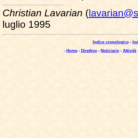
Christian Lavarian
(
lavarian@sc
luglio 1995
Indice cronologico
-
In
-
Home
-
Direttivo
-
Notiziario
-
Attività