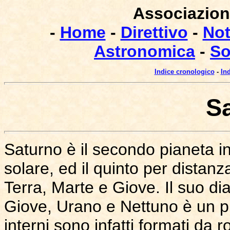
Associazione
-
Home
-
Direttivo
-
Not
Astronomica
-
So
Indice cronologico
-
In
S
Saturno è il secondo pianeta i
solare, ed il quinto per distan
Terra, Marte e Giove. Il suo d
Giove, Urano e Nettuno è un pi
interni sono infatti formati da 