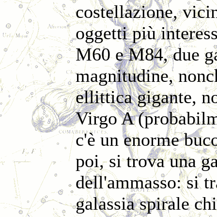
costellazione, vici
oggetti più intere
M60 e M84, due gal
magnitudine, nonch
ellittica gigante, 
Virgo A (probabilm
c'è un enorme buco
poi, si trova una g
dell'ammasso: si tr
galassia spirale c