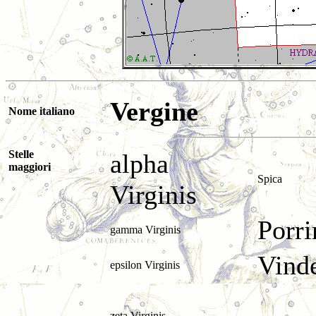
Vergine
Nome italiano
Stelle
alpha
maggiori
Spica
Virginis
Porr
gamma Virginis
Vind
epsilon Virginis
zeta Virginis