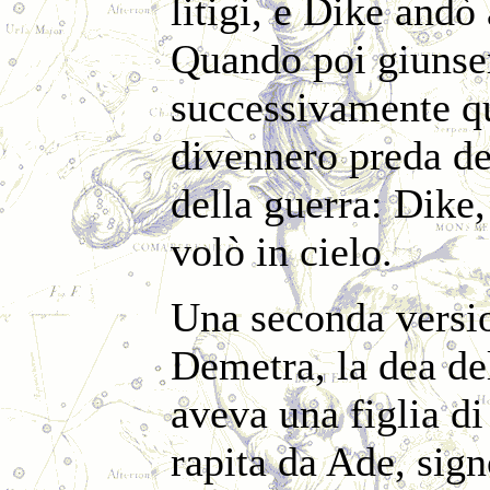
litigi, e Dike andò
Quando poi giunser
successivamente qu
divennero preda del
della guerra: Dike,
volò in cielo.
Una seconda versio
Demetra, la dea de
aveva una figlia d
rapita da Ade, sign