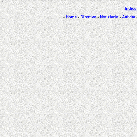
Indice
-
Home
-
Direttivo
-
Notiziario
-
Attività