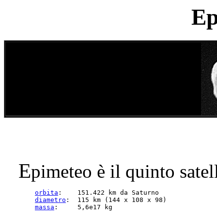
Ep
E
pimeteo è il quinto satel
orbita
:    151.422 km da Saturno

diametro
:  115 km (144 x 108 x 98)

massa
:     5,6e17 kg