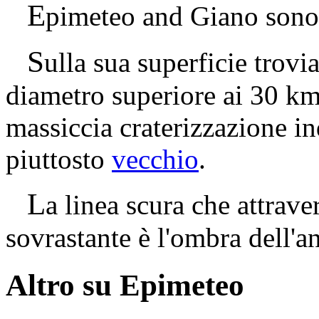
E
pimeteo and Giano sono
S
ulla sua superficie trov
diametro superiore ai 30 km 
massiccia craterizzazione i
piuttosto
vecchio
.
L
a linea scura che attrave
sovrastante è l'ombra dell'an
Altro su Epimeteo