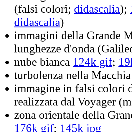
(falsi colori;
didascalia
);
didascalia
)
immagini della Grande Ma
lunghezze d'onda (Galil
nube bianca
124k gif
;
19
turbolenza nella Macchi
immagine in falsi colori
realizzata dal Voyager (
zona orientale della Gran
176k gif
;
145k jpg