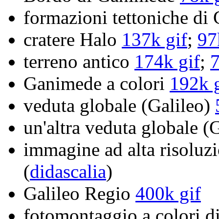
formazioni tettoniche d
cratere Halo
137k gif
;
97
terreno antico
174k gif
;
7
Ganimede a colori
192k g
veduta globale (Galileo)
un'altra veduta globale (
immagine ad alta risoluz
(
didascalia
)
Galileo Regio
400k gif
fotomontaggio a colori 