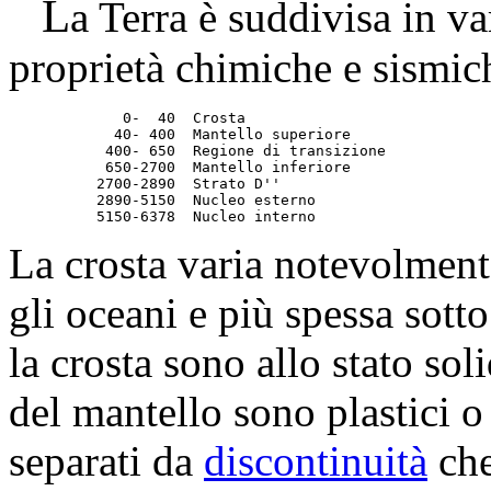
L
a Terra è suddivisa in va
proprietà chimiche e sismic
	     0-  40  Crosta

	    40- 400  Mantello superiore

	   400- 650  Regione di transizione

	   650-2700  Mantello inferiore

	  2700-2890  Strato D''

	  2890-5150  Nucleo esterno

	  5150-6378  Nucleo interno
La crosta varia notevolmente
gli oceani e più spessa sotto
la crosta sono allo stato soli
del mantello sono plastici o 
separati da
discontinuità
che