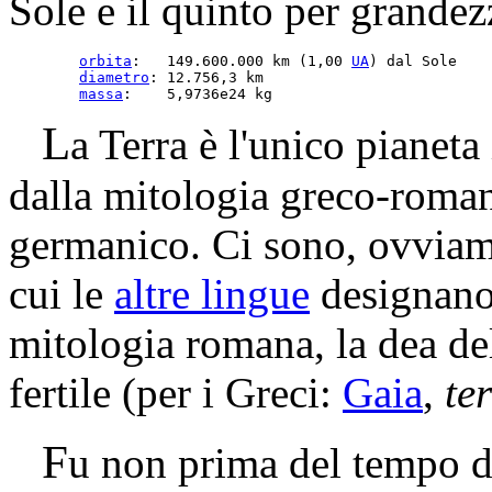
Sole e il quinto per grandez
orbita
:   149.600.000 km (1,00 
UA
) dal Sole

diametro
: 12.756,3 km

massa
:    5,9736e24 kg
L
a Terra è l'unico pianeta
dalla mitologia greco-romana
germanico. Ci sono, ovviame
cui le
altre lingue
designano 
mitologia romana, la dea de
fertile (per i Greci:
Gaia
,
te
F
u non prima del tempo 