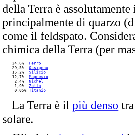
della Terra è assolutamente 
principalmente di quarzo (dios
come il feldspato. Consider
chimica della Terra (per mas
    34,6%  
Ferro
    29,5%  
Ossigeno
    15,2%  
Silicio
    12,7%  
Magnesio
     2,4%  
Nichel
     1,9%  
Zolfo
     0,05% 
Titanio
L
a Terra è il
più denso
tra
solare.