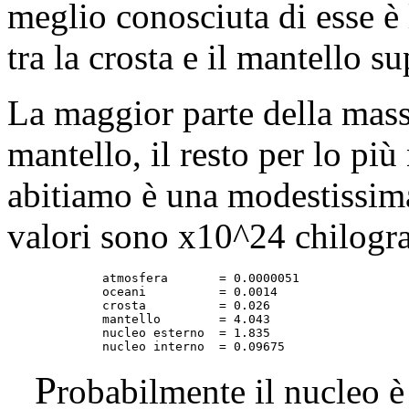
meglio conosciuta di esse è 
tra la crosta e il mantello su
La maggior parte della massa
mantello, il resto per lo più
abitiamo è una modestissima 
valori sono x10^24 chilogr
	     atmosfera       = 0.0000051

	     oceani          = 0.0014

	     crosta          = 0.026

	     mantello        = 4.043

	     nucleo esterno  = 1.835

P
robabilmente il nucleo è